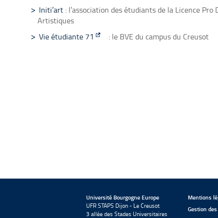
Initi’art
: l’association des étudiants de la Licence Pr
Artistiques
Vie étudiante 71
: le BVE du campus du Creusot
Université Bourgogne Europe
Mentions lé
UFR STAPS Dijon - Le Creusot
Gestion des
3 allée des Stades Universitaires