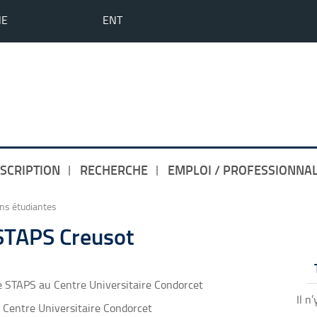
HE
ENT
NSCRIPTION
RECHERCHE
EMPLOI / PROFESSIONNAL
ons étudiantes
 STAPS Creusot
de STAPS au Centre Universitaire Condorcet
Il n
u Centre Universitaire Condorcet