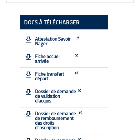
Scolarité L1 – L2 – L3 Pro
Nathalie SAULNIER
DOCS À TÉLÉCHARGER
03 85 77 00 77
Horaires d’ouvertures :
Attestation Savoir
Nager
Lundi
Fiche accueil
arrivée
8h15 – 12h
13h30-16h30
Fiche transfert
départ
Mardi
8h15 – 12h
Dossier de demande
de validation
13h30-16h30
d’acquis
Mercredi
Dossier de demande
8h15 – 12h
de remboursement
des droits
13h30-16h30
d’inscription
Jeudi