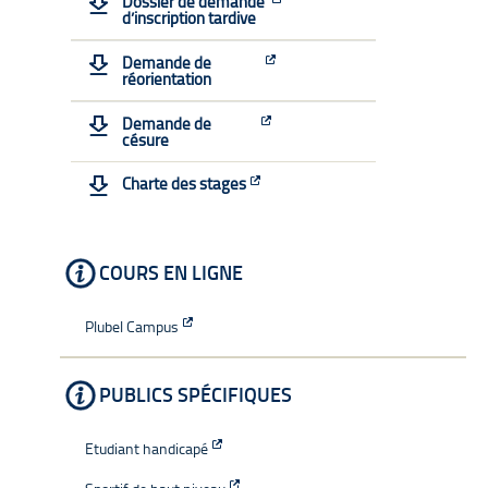
Dossier de demande
d’inscription tardive
8h15 – 12h
13h30-16h30
Demande de
réorientation
Vendredi
8h15 – 12h
Demande de
césure
13h30-16h30
Charte des stages
COURS EN LIGNE
Plubel Campus
PUBLICS SPÉCIFIQUES
Etudiant handicapé